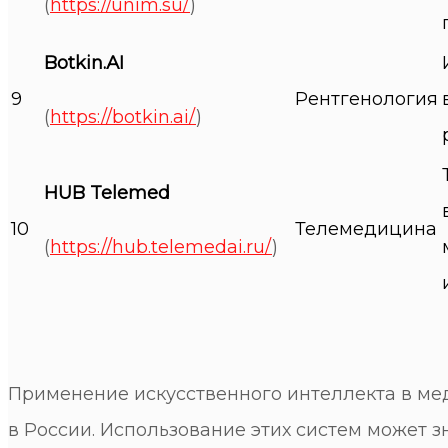
(
https://unim.su/
)
Botkin.АI
9
Рентгенология
(
https://botkin.ai/
)
HUB Telemed
10
Телемедицина
(
https://hub.telemedai.ru/
)
Применение искусственного интеллекта в м
в России. Использование этих систем может 