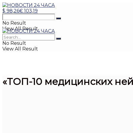
$
98,26
€
103,19
No Result
View All Result
No Result
View All Result
«ТОП-10 медицинских нейр