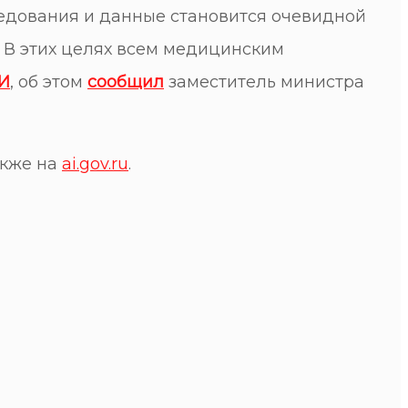
едования и данные становится очевидной
 В этих целях всем медицинским
ИИ
, об этом
сообщил
заместитель министра
также на
ai.gov.ru
.