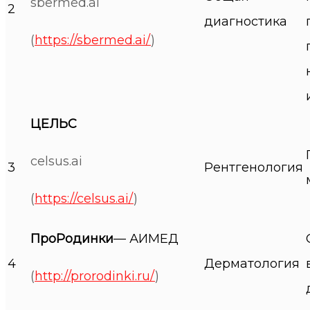
sbermed.ai
2
диагностика
(
https://sbermed.ai/
)
ЦЕЛЬС
celsus.ai
3
Рентгенология
(
https://celsus.ai/
)
ПроРодинки
— АИМЕД
4
Дерматология
(
http://prorodinki.ru/
)