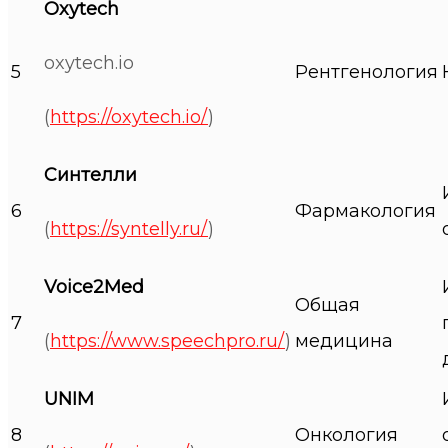
Oxytech
oxytech.io
5
Рентгенология
(
https://oxytech.io/
)
Синтелли
6
Фармакология
(
https://syntelly.ru/
)
Voice2Med
Общая
7
(
https://www.speechpro.ru/
)
медицина
UNIM
8
Онкология