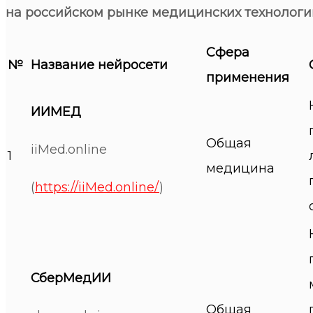
на российском рынке медицинских технологи
Сфера
№
Название нейросети
применения
ИИМЕД
Общая
iiMed.online
1
медицина
(
https://iiMed.online/
)
СберМедИИ
Общая