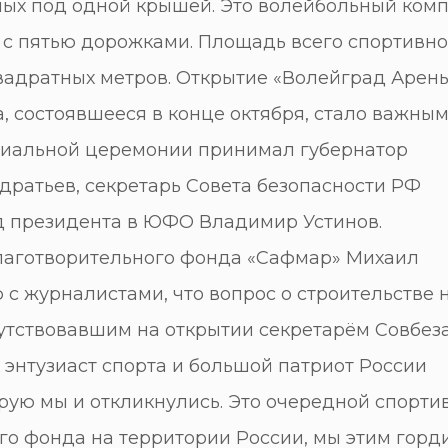
ных под одной крышей. Это волейбольный ком
 с пятью дорожками. Площадь всего спортивно
вадратных метров. Открытие «Волейград Арены
, состоявшееся в конце октября, стало важны
ициальной церемонии принимал губернатор
дратьев, секретарь Совета безопасности РФ
д президента в ЮФО Владимир Устинов.
лаготворительного фонда «Сафмар» Михаил
 с журналистами, что вопрос о строительстве 
утствовавшим на открытии секретарём Совбеза
энтузиаст спорта и большой патриот России
торую мы и откликнулись. Это очередной спорт
о фонда на территории России, мы этим горд