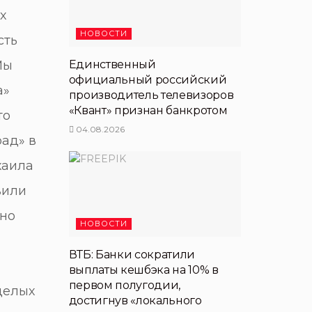
х
НОВОСТИ
сть
Единственный
Мы
официальный российский
а»
производитель телевизоров
«Квант» признан банкротом
то
04.08.2026
ад» в
хаила
вили
нно
НОВОСТИ
ВТБ: Банки сократили
выплаты кешбэка на 10% в
первом полугодии,
целых
достигнув «локального