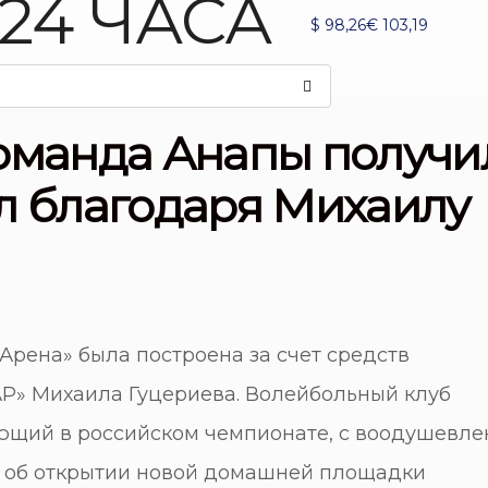
$
98,26
€
103,19
оманда Анапы получи
л благодаря Михаилу
Арена» была построена за счет средств
Р» Михаила Гуцериева. Волейбольный клуб
ющий в российском чемпионате, с воодушевл
ь об открытии новой домашней площадки