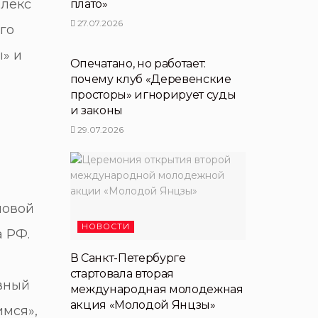
плекс
плато»
27.07.2026
го
НОВОСТИ ПЕРТНЕРОВ
» и
Опечатано, но работает:
почему клуб «Деревенские
м
просторы» игнорирует суды
и законы
29.07.2026
новой
НОВОСТИ
 РФ.
В Санкт-Петербурге
стартовала вторая
ивный
международная молодежная
акция «Молодой Янцзы»
имся»,