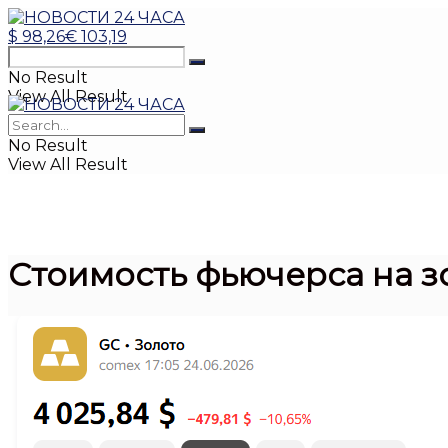
$
98,26
€
103,19
No Result
View All Result
No Result
View All Result
Стоимость фьючерса на з