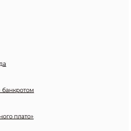
да
н банкротом
ного плато»