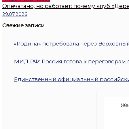
Опечатано, но работает: почему клуб «Дер
29.07.2026
Свежие записи
«Родина» потребовала через Верховный
МИД РФ: Россия готова к переговорам п
Единственный официальный российский
Же