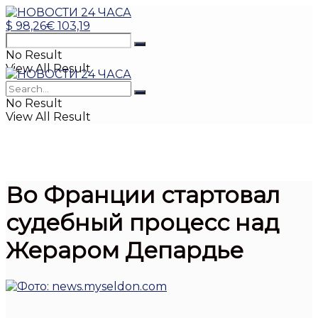
$
98,26
€
103,19
No Result
View All Result
No Result
View All Result
Во Франции стартовал
судебный процесс над
Жераром Депардье