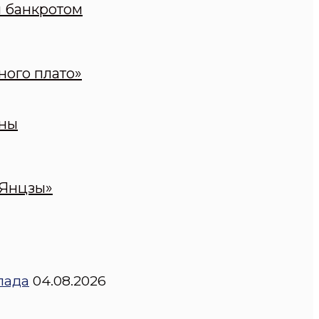
н банкротом
ного плато»
оны
 Янцзы»
пада
04.08.2026