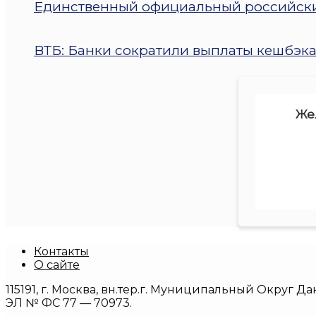
Единственный официальный российский
ВТБ: Банки сократили выплаты кешбэка 
Же
Контакты
О сайте
115191, г. Москва, вн.тер.г. Муниципальный Округ Д
ЭЛ № ФС 77 — 70973.