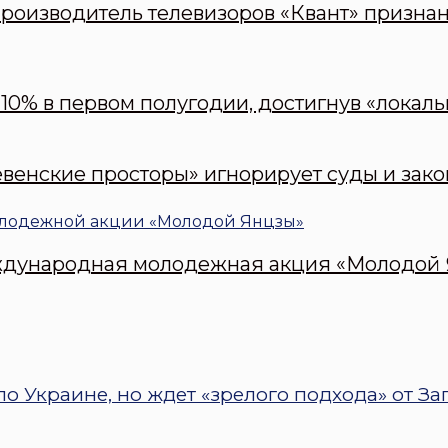
оизводитель телевизоров «Квант» призна
10% в первом полугодии, достигнув «локаль
евенские просторы» игнорирует суды и зак
международная молодежная акция «Молодой
о Украине, но ждет «зрелого подхода» от За