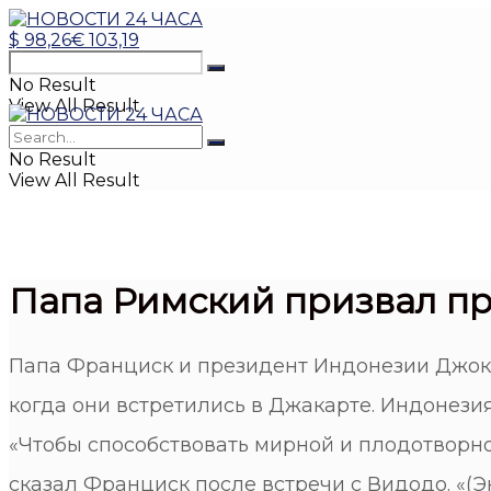
$
98,26
€
103,19
No Result
View All Result
No Result
View All Result
Папа Римский призвал пр
Папа Франциск и президент Индонезии Джоко
когда они встретились в Джакарте. Индонезия
«Чтобы способствовать мирной и плодотворн
сказал Франциск после встречи с Видодо. «(