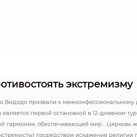
отивостоять экстремизму
 Видодо призвали к межконфессиональному диа
 является первой остановкой в ​​12-дневном т
ой гармонии, обеспечивающей мир… Церковь ж
Экстремисты) посредством искажения религии п