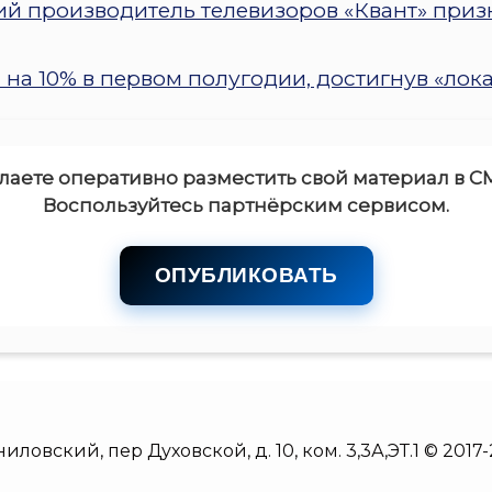
 производитель телевизоров «Квант» приз
на 10% в первом полугодии, достигнув «лок
лаете оперативно разместить свой материал в С
Воспользуйтесь партнёрским сервисом.
ОПУБЛИКОВАТЬ
аниловский, пер Духовской, д. 10, ком. 3,3А,ЭТ.1 © 2