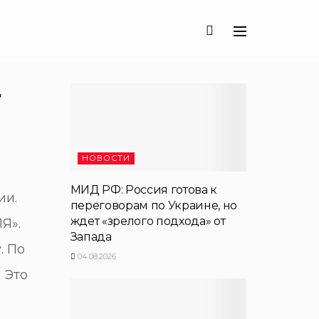
НОВОСТИ
МИД РФ: Россия готова к
ии.
переговорам по Украине, но
ждет «зрелого подхода» от
Я».
Запада
. По
04.08.2026
 Это