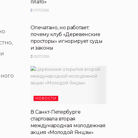
плато»
27.07.2026
НОВОСТИ ПЕРТНЕРОВ
Опечатано, но работает:
но
почему клуб «Деревенские
просторы» игнорирует суды
стно,
и законы
ти
29.07.2026
нного
НОВОСТИ
В Санкт-Петербурге
стартовала вторая
международная молодежная
акция «Молодой Янцзы»