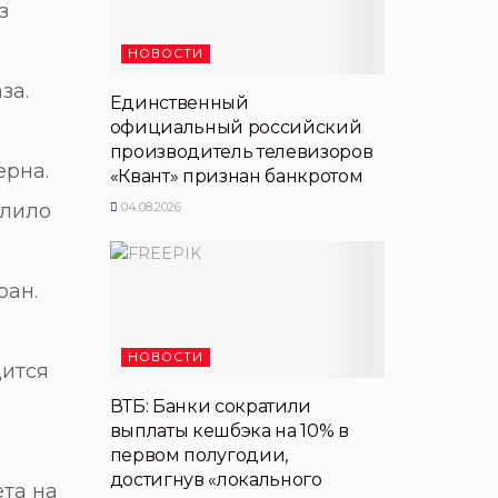
з
НОВОСТИ
за.
Единственный
официальный российский
производитель телевизоров
ерна.
«Квант» признан банкротом
04.08.2026
олило
ран.
НОВОСТИ
дится
ВТБ: Банки сократили
выплаты кешбэка на 10% в
первом полугодии,
достигнув «локального
ета на