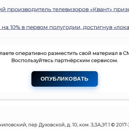
 производитель телевизоров «Квант» приз
на 10% в первом полугодии, достигнув «лок
лаете оперативно разместить свой материал в С
Воспользуйтесь партнёрским сервисом.
ОПУБЛИКОВАТЬ
аниловский, пер Духовской, д. 10, ком. 3,3А,ЭТ.1 © 2