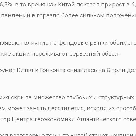
%, в то время как Китай показал прирост в 4,6
 пандемии в гораздо более сильном положении
зывают влияние на фондовые рынки обеих стр
йские акции переживают серьезный обвал.
бумаг Китая и Гонконга снизилась на 6 трлн д
мия скрыла множество глубоких и структурных
м может занять десятилетия, исходя из спос
тор Центра геоэкономики Атлантического сов
еся разговоры о том, что Китай станет крупне