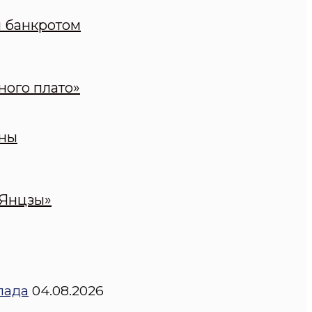
н банкротом
ного плато»
оны
 Янцзы»
пада
04.08.2026