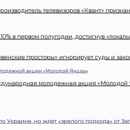
оизводитель телевизоров «Квант» призна
10% в первом полугодии, достигнув «локаль
евенские просторы» игнорирует суды и зак
международная молодежная акция «Молодой
о Украине, но ждет «зрелого подхода» от За