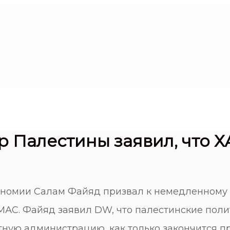
 Палестины заявил, что 
номии Салам Файяд призвал к немедленному 
АС. Файяд заявил DW, что палестинские поли
нтную администрацию, как только закончится