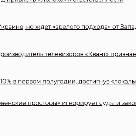
краине, но ждет «зрелого подхода» от Запа
оизводитель телевизоров «Квант» призна
10% в первом полугодии, достигнув «локаль
евенские просторы» игнорирует суды и зак