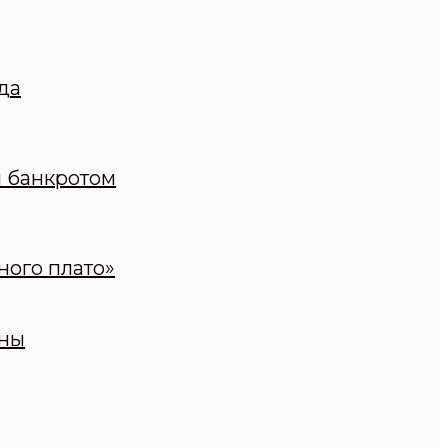
да
н банкротом
ного плато»
оны