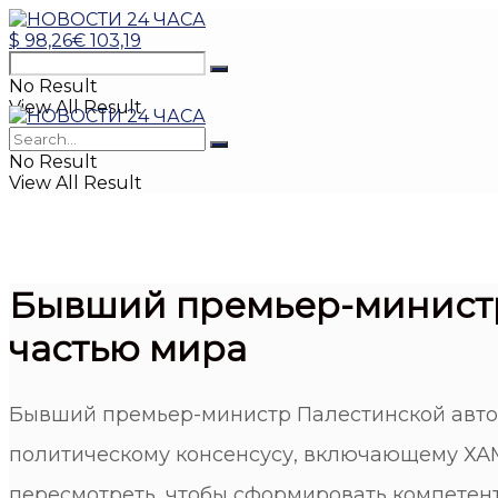
$
98,26
€
103,19
No Result
View All Result
No Result
View All Result
Бывший премьер-министр
частью мира
Бывший премьер-министр Палестинской авто
политическому консенсусу, включающему ХАМ
пересмотреть, чтобы сформировать компете