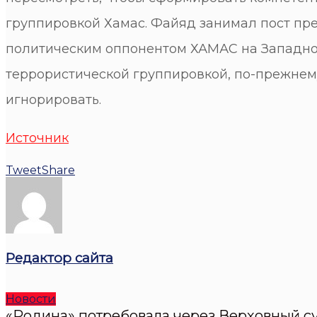
группировкой Хамас. Файяд занимал пост пре
политическим оппонентом ХАМАС на Западном 
террористической группировкой, по-прежнему
игнорировать.
Источник
Tweet
Share
Редактор сайта
Новости
«Родина» потребовала через Верховный су