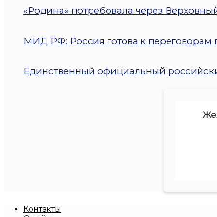
«Родина» потребовала через Верховный
МИД РФ: Россия готова к переговорам п
Единственный официальный российский
Же
Контакты